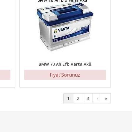
BMW 70 Ah Efb Varta Akü
Fiyat Sorunuz
1
2
3
›
»