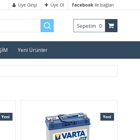
Üye Girişi
Üye Ol
facebook
ile bağlan
Sepetim
0
İŞİM
Yeni Ürünler