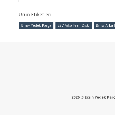
Ürün Etiketleri
Bmw Yedek Parça
E87 Arka Fren Diski
Bmw Arka F
2026 © Ecrin Yedek Parça