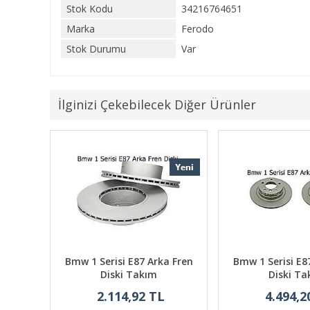
Stok Kodu
34216764651
Marka
Ferodo
Stok Durumu
Var
İlginizi Çekebilecek Diğer Ürünler
 Fren
Bmw 1 Serisi E87 Arka Fren
Bmw 1 Serisi E8
Diski Takım
Diski Ta
2.114,92 TL
4.494,2