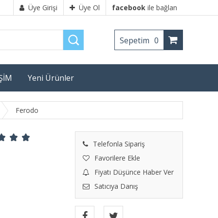
Üye Girişi
Üye Ol
facebook
ile bağlan
Sepetim
0
İŞİM
Yeni Ürünler
Ferodo
Telefonla Sipariş
Favorilere Ekle
Fiyatı Düşünce Haber Ver
Satıcıya Danış