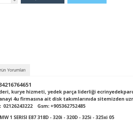
rün Yorumları
 34216764651
nderi, kurye hizmeti, yedek parça liderliği ecrinyedekpa
sanayi 4u firmasına ait disk takımlarınıda sitemizden u
n:
02126243222
Gsm:
+905362752485
MW 1 SERISI E87 318D - 320i - 320D - 325i - 325xi 05