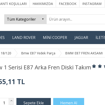
ANTİ KOŞULLARI
HAKKIMIZDA
FACEBOOK
INSTAGRAM
ES
LAND ROVER
MİNİ COOPER
JAGUAR
İLET
118/120
Bmw E87 Yedek Parça
BMW E87 FREN AKSAMI
1 Serisi E87 Arka Fren Diski Takım
55,11 TL