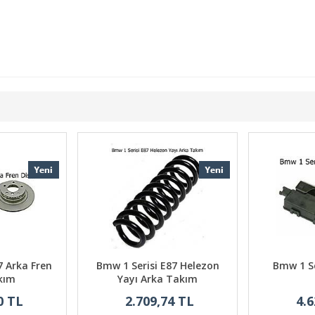
7 Arka Fren
Bmw 1 Serisi E87 Helezon
Bmw 1 Se
kım
Yayı Arka Takım
0 TL
2.709,74 TL
4.6