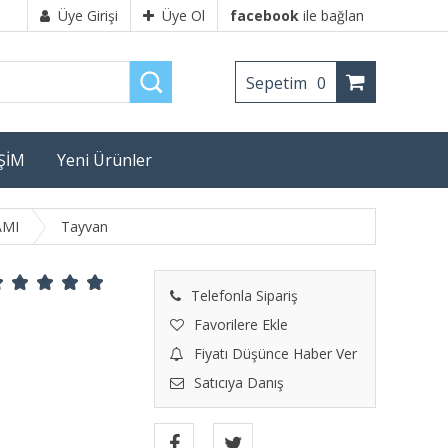
Üye Girişi
Üye Ol
facebook
ile bağlan
Sepetim
0
İŞİM
Yeni Ürünler
AMI
Tayvan
Telefonla Sipariş
Favorilere Ekle
Fiyatı Düşünce Haber Ver
Satıcıya Danış