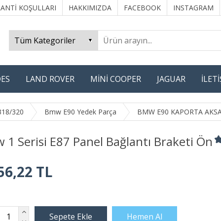
ANTİ KOŞULLARI
HAKKIMIZDA
FACEBOOK
INSTAGRAM
ES
LAND ROVER
MİNİ COOPER
JAGUAR
İLET
318/320
Bmw E90 Yedek Parça
BMW E90 KAPORTA AKS
1 Serisi E87 Panel Bağlantı Braketi Ön
56,22 TL