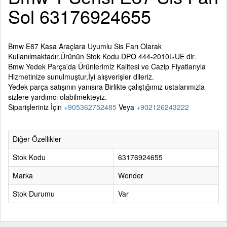
Sol 63176924655
Bmw E87 Kasa Araçlara Uyumlu Sis Farı Olarak
Kullanılmaktadır.Ürünün Stok Kodu DPO 444-2010L-UE dir.
Bmw Yedek Parça'
da Ürünlerimiz Kalitesi ve Cazip Fiyatlarıyla
Hizmetinize sunulmuştur,İyi alışverişler dileriz.
Yedek parça satışının yanısıra Birlikte çalıştığımız ustalarımızla
sizlere yardımcı olabilmekteyiz.
Siparişleriniz İçin
+905362752485
Veya
+902126243222
Diğer Özellikler
Stok Kodu
63176924655
Marka
Wender
Stok Durumu
Var