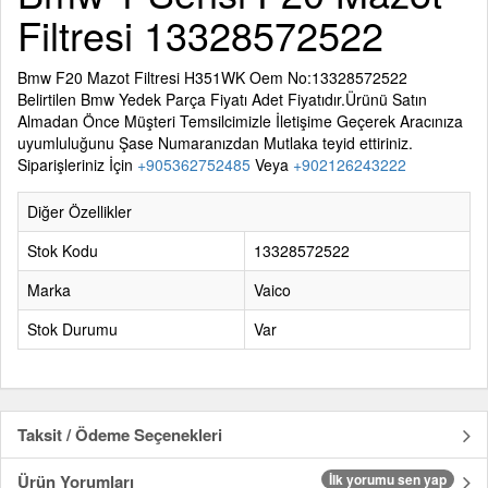
Filtresi 13328572522
Bmw F20 Mazot Filtresi H351WK Oem No:13328572522
Belirtilen
Bmw Yedek Parça
Fiyatı Adet Fiyatıdır.Ürünü Satın
Almadan Önce Müşteri Temsilcimizle İletişime Geçerek Aracınıza
uyumluluğunu Şase Numaranızdan Mutlaka teyid ettiriniz.
Siparişleriniz İçin
+905362752485
Veya
+902126243222
Diğer Özellikler
Stok Kodu
13328572522
Marka
Vaico
Stok Durumu
Var
Taksit / Ödeme Seçenekleri
Ürün Yorumları
İlk yorumu sen yap