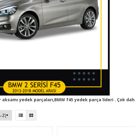
 aksamı yedek parçaları
,BMW f45
yedek parça
lideri . Çok da