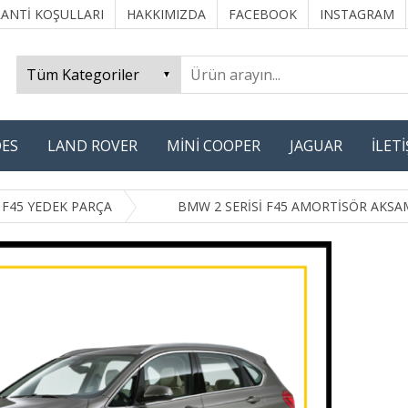
ANTİ KOŞULLARI
HAKKIMIZDA
FACEBOOK
INSTAGRAM
ES
LAND ROVER
MİNİ COOPER
JAGUAR
İLET
 F45 YEDEK PARÇA
BMW 2 SERİSİ F45 AMORTİSÖR AKSA