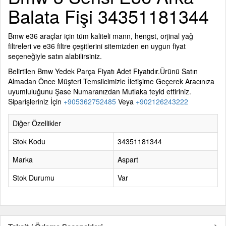
Balata Fişi 34351181344
Bmw e36 araçlar için tüm kaliteli mann, hengst, orjinal yağ
filtreleri ve e36 filtre çeşitlerini sitemizden en uygun fiyat
seçeneğiyle satın alabilirsiniz.
Belirtilen
Bmw Yedek Parça
Fiyatı Adet Fiyatıdır.Ürünü Satın
Almadan Önce Müşteri Temsilcimizle İletişime Geçerek Aracınıza
uyumluluğunu Şase Numaranızdan Mutlaka teyid ettiriniz.
Siparişleriniz İçin
+905362752485
Veya
+902126243222
Diğer Özellikler
Stok Kodu
34351181344
Marka
Aspart
Stok Durumu
Var