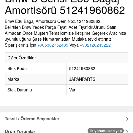
Amortisörü 51241960862
Bmw E36 Bagaj Amortisörü Oem No:51241960862
Belirtilen
Bmw Yedek Parça
Fiyatı Adet Fiyatıdır.Ürünü Satın
Almadan Önce Müşteri Temsilcimizle İletişime Geçerek Aracınıza
uyumluluğunu Şase Numaranızdan Mutlaka teyid ettiriniz.
Siparişleriniz İçin
+905362752485
Veya
+902126243222
Diğer Özellikler
Stok Kodu
51241960862
Marka
JAPANPARTS
Stok Durumu
Var
Taksit / Ödeme Seçenekleri
Ürün Yorumları
İlk yorumu sen yap