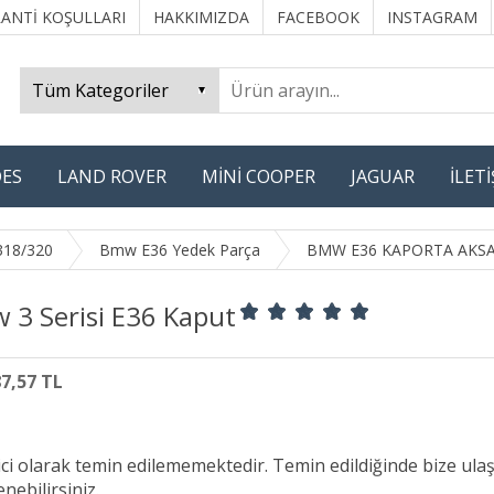
ANTİ KOŞULLARI
HAKKIMIZDA
FACEBOOK
INSTAGRAM
ES
LAND ROVER
MİNİ COOPER
JAGUAR
İLET
318/320
Bmw E36 Yedek Parça
BMW E36 KAPORTA AKS
 3 Serisi E36 Kaput
87,57 TL
ici olarak temin edilememektedir. Temin edildiğinde bize ula
nebilirsiniz.