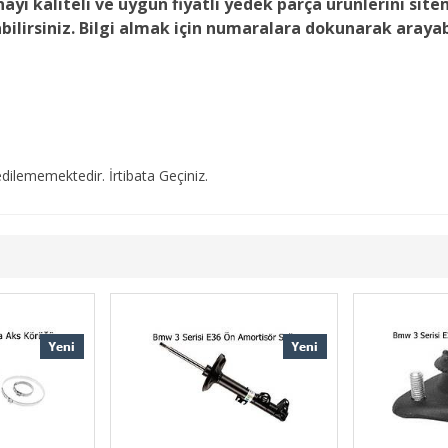
ayi kaliteli ve uygun fiyatlı yedek parça ürünlerini site
abilirsiniz. Bilgi almak için numaralara dokunarak arayab
dilememektedir. İrtibata Geçiniz.