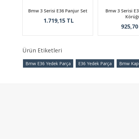
aput
Bmw 3 Serisi E36 Panjur Set
Bmw 3 Serisi E3
Körüğ
1.719,15 TL
925,70
Ürün Etiketleri
Bmw E36 Yedek Parça
E36 Yedek Parça
Bmw Kap