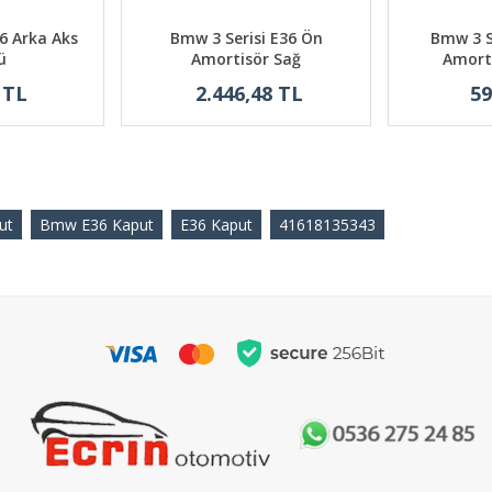
6 Arka Aks
Bmw 3 Serisi E36 Ön
Bmw 3 S
ü
Amortisör Sağ
Amort
 TL
2.446,48 TL
59
ut
Bmw E36 Kaput
E36 Kaput
41618135343