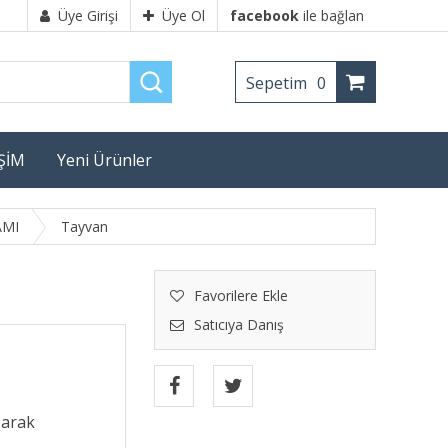
Üye Girişi
Üye Ol
facebook
ile bağlan
Sepetim
0
İŞİM
Yeni Ürünler
AMI
Tayvan
Favorilere Ekle
Satıcıya Danış
şarak