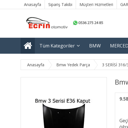
Anasayfa
Sipariş Takibi
Müşteri Hizmetleri
GAR
Tüm Kategoriler
BMW
MERCED
Anasayfa
Bmw Yedek Parça
3 SERİSİ 316/
Bmw
9.5
Geç
öğre