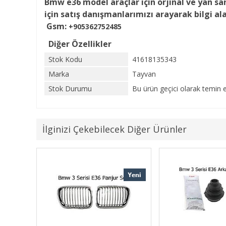
Bmw e36 model araçlar için orjinal ve yan san
için satış danışmanlarımızı arayarak bilgi al
Gsm:
+905362752485
Diğer Özellikler
Stok Kodu
41618135343
Marka
Tayvan
Stok Durumu
Bu ürün geçici olarak temin e
İlginizi Çekebilecek Diğer Ürünler