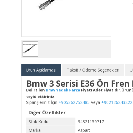
Ürün Açıklaması
Taksit / Ödeme Seçenekleri
Ü
Bmw 3 Serisi E36 Ön Fre
Belirtilen
Bmw Yedek Parça
Fiyatı Adet Fiyatıdır.Ürü
teyid ettiriniz.
Siparişleriniz İçin
+905362752485
Veya
+902126243222
Diğer Özellikler
Stok Kodu
34321159717
Marka
Aspart