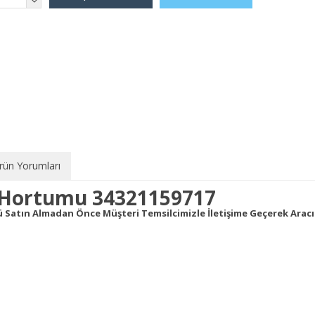
rün Yorumları
n Hortumu 34321159717
nü Satın Almadan Önce Müşteri Temsilcimizle İletişime Geçerek Ar