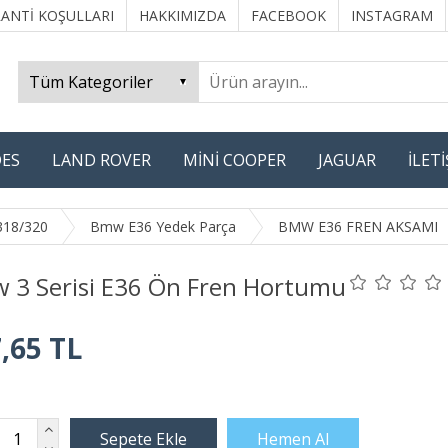
ANTİ KOŞULLARI
HAKKIMIZDA
FACEBOOK
INSTAGRAM
ES
LAND ROVER
MİNİ COOPER
JAGUAR
İLET
318/320
Bmw E36 Yedek Parça
BMW E36 FREN AKSAMI
 3 Serisi E36 Ön Fren Hortumu
,65 TL