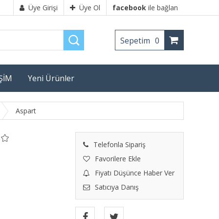
Üye Girişi
Üye Ol
facebook
ile bağlan
Sepetim
0
İŞİM
Yeni Ürünler
Aspart
Telefonla Sipariş
Favorilere Ekle
Fiyatı Düşünce Haber Ver
Satıcıya Danış