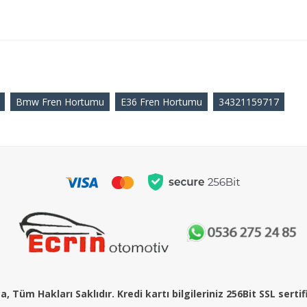
Bmw Fren Hortumu
E36 Fren Hortumu
34321159717
, Tüm Hakları Saklıdır. Kredi kartı bilgileriniz 256Bit SSL serti