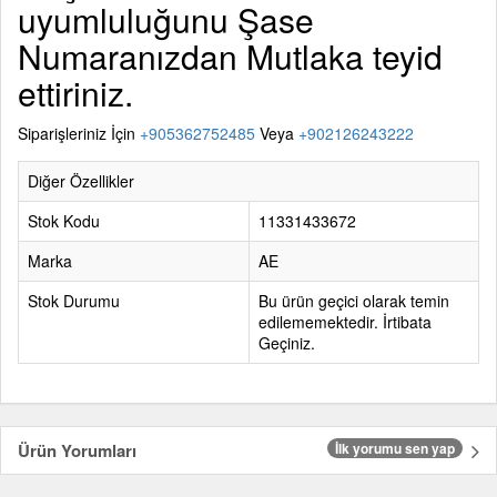
uyumluluğunu Şase
Numaranızdan Mutlaka teyid
ettiriniz.
Siparişleriniz İçin
+905362752485
Veya
+902126243222
Diğer Özellikler
Stok Kodu
11331433672
Marka
AE
Stok Durumu
Bu ürün geçici olarak temin
edilememektedir. İrtibata
Geçiniz.
Ürün Yorumları
İlk yorumu sen yap