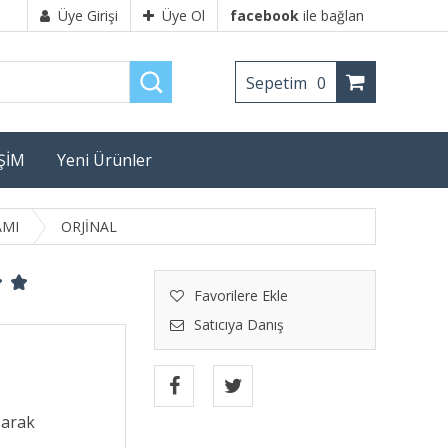
Üye Girişi
Üye Ol
facebook
ile bağlan
Sepetim
0
İŞİM
Yeni Ürünler
AMI
ORJİNAL
Favorilere Ekle
Satıcıya Danış
şarak