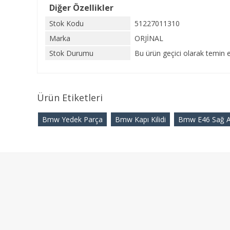
Diğer Özellikler
Stok Kodu
51227011310
Marka
ORJİNAL
Stok Durumu
Bu ürün geçici olarak temin e
Ürün Etiketleri
Bmw Yedek Parça
Bmw Kapı Kilidi
Bmw E46 Sağ Ark