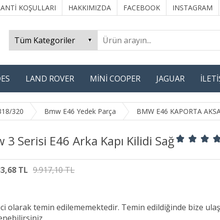
ANTİ KOŞULLARI
HAKKIMIZDA
FACEBOOK
INSTAGRAM
ES
LAND ROVER
MİNİ COOPER
JAGUAR
İLET
318/320
Bmw E46 Yedek Parça
BMW E46 KAPORTA AKS
3 Serisi E46 Arka Kapı Kilidi Sağ
33,68 TL
9.917,10 TL
ici olarak temin edilememektedir. Temin edildiğinde bize ula
nebilirsiniz.