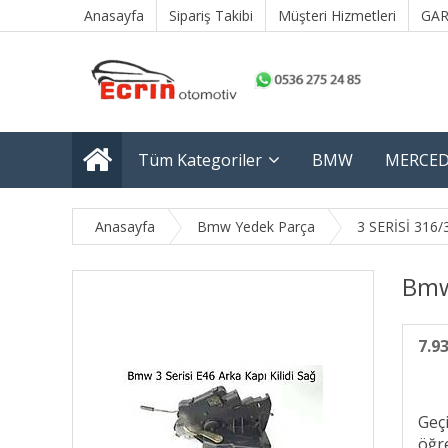
Anasayfa
Sipariş Takibi
Müşteri Hizmetleri
GAR
Tüm Kategoriler
BMW
MERCED
Anasayfa
Bmw Yedek Parça
3 SERİSİ 316/
Bmw 
7.9
Geç
öğre