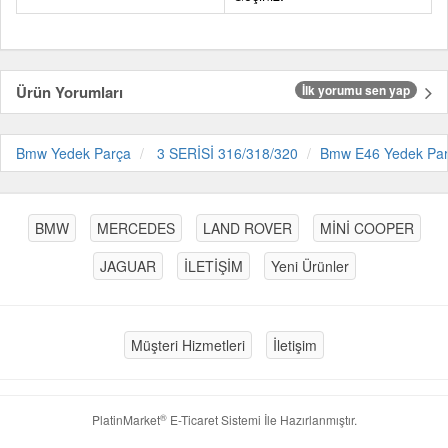
Ürün Yorumları
İlk yorumu sen yap
Bmw Yedek Parça
3 SERİSİ 316/318/320
Bmw E46 Yedek Pa
BMW
MERCEDES
LAND ROVER
MİNİ COOPER
JAGUAR
İLETİŞİM
Yeni Ürünler
Müşteri Hizmetleri
İletişim
®
PlatinMarket
E-Ticaret Sistemi
İle Hazırlanmıştır.