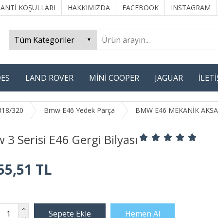
ANTİ KOŞULLARI
HAKKIMIZDA
FACEBOOK
INSTAGRAM
ES
LAND ROVER
MİNİ COOPER
JAGUAR
İLET
318/320
Bmw E46 Yedek Parça
BMW E46 MEKANİK AKSA
3 Serisi E46 Gergi Bilyası
55,51 TL