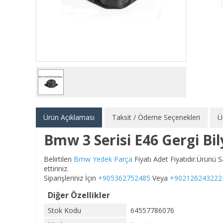
Ürün Açıklaması
Taksit / Ödeme Seçenekleri
Ü
Bmw 3 Serisi E46 Gergi Bi
Belirtilen
Bmw Yedek Parça
Fiyatı Adet Fiyatıdır.Ürünü
ettiriniz.
Siparişleriniz İçin
+905362752485
Veya
+902126243222
Diğer Özellikler
Stok Kodu
64557786076