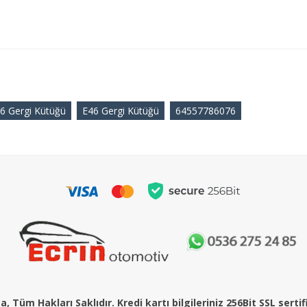
 Gergi Kütüğü
E46 Gergi Kütüğü
64557786076
, Tüm Hakları Saklıdır. Kredi kartı bilgileriniz 256Bit SSL serti