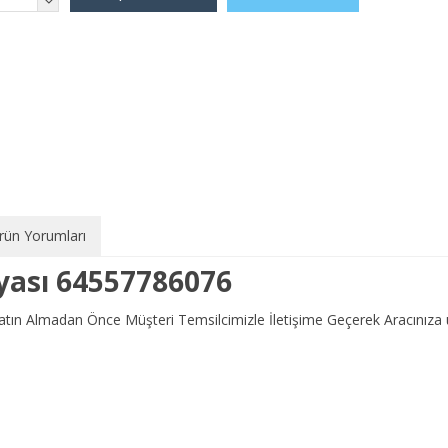
rün Yorumları
lyası 64557786076
 Satın Almadan Önce Müşteri Temsilcimizle İletişime Geçerek Aracını