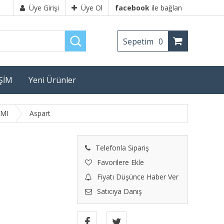
Üye Girişi
Üye Ol
facebook
ile bağlan
Sepetim
0
İŞİM
Yeni Ürünler
MI
Aspart
Telefonla Sipariş
Favorilere Ekle
Fiyatı Düşünce Haber Ver
Satıcıya Danış