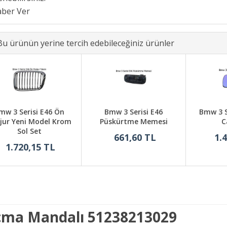
Bu ürünün yerine tercih edebileceğiniz ürünler
mw 3 Serisi E46 Ön
Bmw 3 Serisi E46
Bmw 3 S
jur Yeni Model Krom
Püskürtme Memesi
C
Sol Set
661,60 TL
1.
1.720,15 TL
Açma Mandalı 51238213029