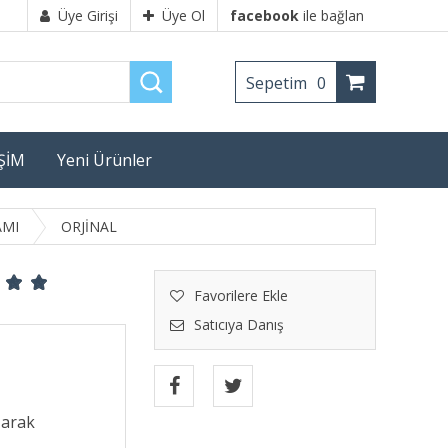
Üye Girişi
Üye Ol
facebook
ile bağlan
Sepetim
0
İŞİM
Yeni Ürünler
AMI
ORJİNAL
Favorilere Ekle
Satıcıya Danış
şarak