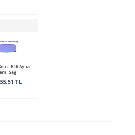
erisi E46 Ayna
amı Sağ
455,51 TL