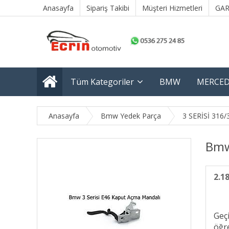
Anasayfa
Sipariş Takibi
Müşteri Hizmetleri
GAR
Tüm Kategoriler
BMW
MERCED
Anasayfa
Bmw Yedek Parça
3 SERİSİ 316/
Bmw
2.1
Geç
öğre