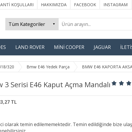
ANTİ KOŞULLARI
HAKKIMIZDA
FACEBOOK
INSTAGRAM
ES
LAND ROVER
MİNİ COOPER
JAGUAR
İLET
318/320
Bmw E46 Yedek Parça
BMW E46 KAPORTA AKS
 3 Serisi E46 Kaput Açma Mandalı
83,27 TL
ici olarak temin edilememektedir. Temin edildiğinde bize ula
nebilirsiniz.