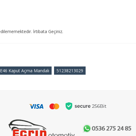
dilememektedir. İrtibata Geçiniz.
E46 Kaput Açma Mandalı
51238213029