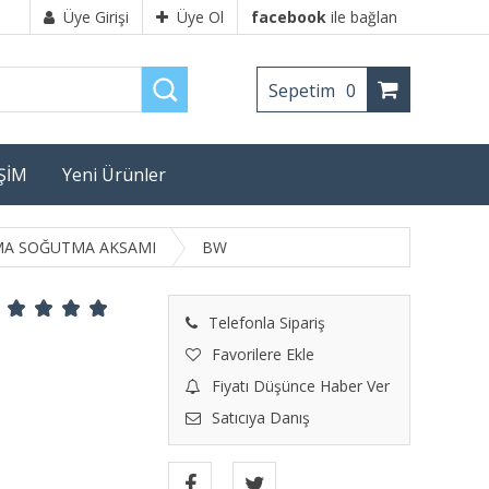
Üye Girişi
Üye Ol
facebook
ile bağlan
Sepetim
0
İŞİM
Yeni Ürünler
TMA SOĞUTMA AKSAMI
BW
Telefonla Sipariş
Favorilere Ekle
Fiyatı Düşünce Haber Ver
Satıcıya Danış