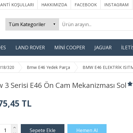
ANTİ KOŞULLARI
HAKKIMIZDA
FACEBOOK
INSTAGRAM
ES
LAND ROVER
MİNİ COOPER
JAGUAR
İLET
318/320
Bmw E46 Yedek Parça
BMW E46 ELEKTRİK ISI
 3 Serisi E46 Ön Cam Mekanizması Sol
75,45 TL