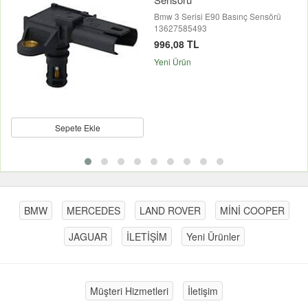
Bmw 3 Serisi E90 Basınç Sensörü
13627585493
996,08 TL
Yeni Ürün
Sepete Ekle
BMW
MERCEDES
LAND ROVER
MİNİ COOPER
JAGUAR
İLETİŞİM
Yeni Ürünler
Müşteri Hizmetleri
İletişim