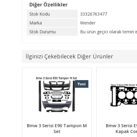
Diğer Özellikler
Stok Kodu
33326763477
Marka
Wender
Stok Durumu
Bu ürün geçici olarak temin e
İlginizi Çekebilecek Diğer Ürünler
rka
Bmw 3 Serisi E90 Tampon M
Bmw 3 Serisi E9
Set
Kapak Co