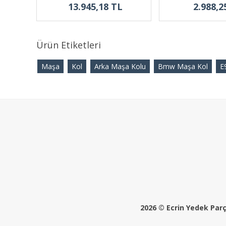
13.945,18 TL
2.988,2
Ürün Etiketleri
Maşa
Kol
Arka Maşa Kolu
Bmw Maşa Kol
E
2026 © Ecrin Yedek Parça