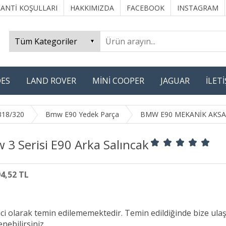
ANTİ KOŞULLARI
HAKKIMIZDA
FACEBOOK
INSTAGRAM
ES
LAND ROVER
MİNİ COOPER
JAGUAR
İLET
318/320
Bmw E90 Yedek Parça
BMW E90 MEKANİK AKSA
3 Serisi E90 Arka Salıncak
94,52 TL
ici olarak temin edilememektedir. Temin edildiğinde bize ula
nebilirsiniz.