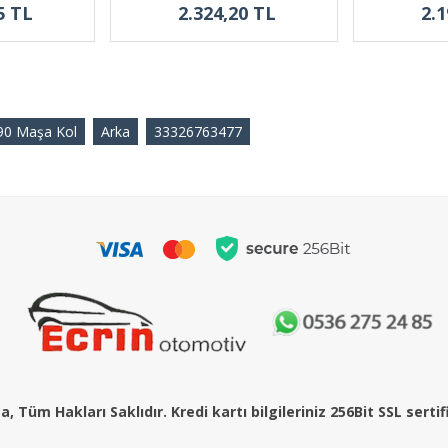
5 TL
2.324,20 TL
2.1
90 Maşa Kol
Arka
33326763477
, Tüm Hakları Saklıdır. Kredi kartı bilgileriniz 256Bit SSL serti