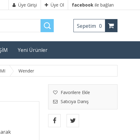
Üye Girişi
Üye Ol
facebook
ile bağlan
Sepetim
0
İŞİM
Yeni Ürünler
MI
Wender
Favorilere Ekle
Satıcıya Danış
şarak