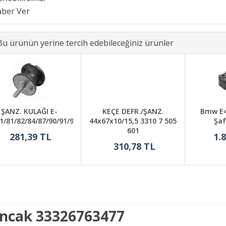
Bu ürünün yerine tercih edebileceğiniz ürünler
ŞANZ. KULAĞI E-
KEÇE DEFR./ŞANZ.
Bmw E4
1/81/82/84/87/90/91/92/93
44x67x10/15,5 3310 7 505
Şaf
601
281,39 TL
1.
310,78 TL
lıncak 33326763477