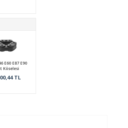
6 E60 E87 E90
t Köselesi
800,44 TL