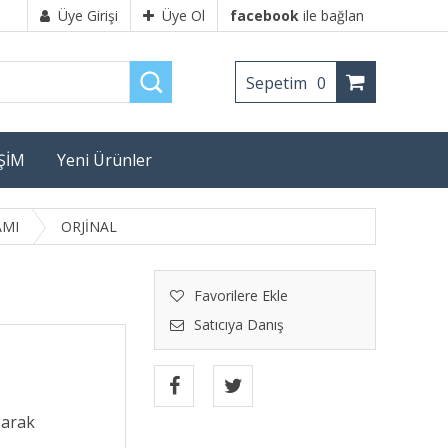
Üye Girişi
Üye Ol
facebook
ile bağlan
Sepetim
0
İŞİM
Yeni Ürünler
AMI
ORJİNAL
Favorilere Ekle
Satıcıya Danış
şarak