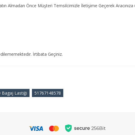
 Satın Almadan Önce Müşteri Temsilcimizle İletişime Geçerek Aracını
dilememektedir. İrtibata Geçiniz.
 Bagaj Lastiği
51767148578