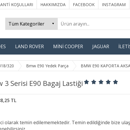
ANTİ KOŞULLARI
HAKKIMIZDA
FACEBOOK
INSTAGRAM
ES
LAND ROVER
MİNİ COOPER
JAGUAR
İLET
318/320
Bmw E90 Yedek Parça
BMW E90 KAPORTA AKS
3 Serisi E90 Bagaj Lastiği
88,25 TL
ici olarak temin edilememektedir. Temin edildiğinde bize ula
nebilirsiniz.