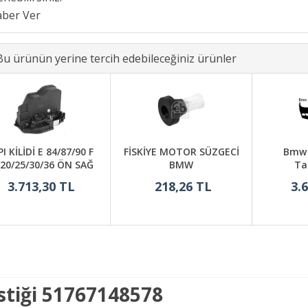
Bu ürünün yerine tercih edebileceğiniz ürünler
I KİLİDİ E 84/87/90 F
FİSKİYE MOTOR SÜZGECİ
Bmw 3
/20/25/30/36 ÖN SAĞ
BMW
Ta
3.713,30 TL
218,26 TL
3.
stiği 51767148578