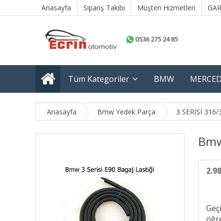
Anasayfa
Sipariş Takibi
Müşteri Hizmetleri
GAR
Tüm Kategoriler
BMW
MERCED
Anasayfa
Bmw Yedek Parça
3 SERİSİ 316/
Bmw 
2.9
Geç
öğre