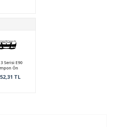
 Serisi E90
mpon Ön
652,31 TL