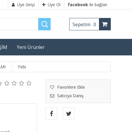
Üye Girişi
Üye Ol
facebook
ile bağlan
Sepetim
0
İŞİM
Yeni Ürünler
AMI
Febi
Favorilere Ekle
Satıcıya Danış