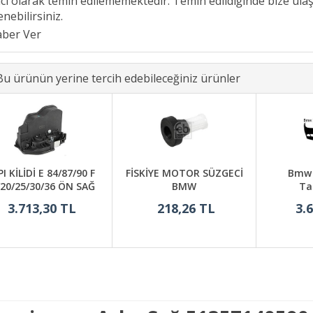
ici olarak temin edilememektedir. Temin edildiğinde bize ula
nebilirsiniz.
Bu ürünün yerine tercih edebileceğiniz ürünler
I KİLİDİ E 84/87/90 F
FİSKİYE MOTOR SÜZGECİ
Bmw 3
/20/25/30/36 ÖN SAĞ
BMW
Ta
3.713,30 TL
218,26 TL
3.