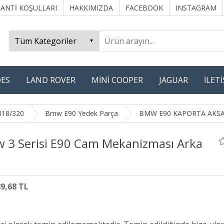
ANTİ KOŞULLARI
HAKKIMIZDA
FACEBOOK
INSTAGRAM
ES
LAND ROVER
MİNİ COOPER
JAGUAR
İLET
318/320
Bmw E90 Yedek Parça
BMW E90 KAPORTA AKS
 3 Serisi E90 Cam Mekanizması Arka
89,68 TL