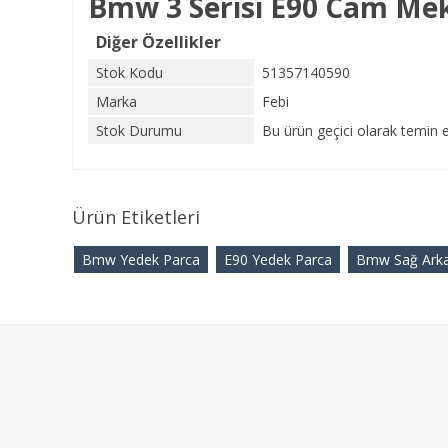
Bmw 3 Serisi E90 Cam Me
Diğer Özellikler
Stok Kodu
51357140590
Marka
Febi
Stok Durumu
Bu ürün geçici olarak temin e
Ürün Etiketleri
Bmw Yedek Parca
E90 Yedek Parca
Bmw Sağ Arka