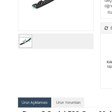
Geç
öğre
KAP
10
Ürün Açıklaması
Ürün Yorumları