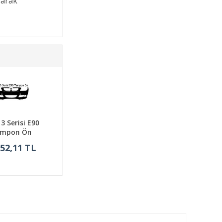
şarak
 Serisi E90
mpon Ön
652,11 TL