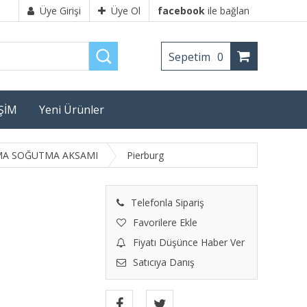
Üye Girişi
Üye Ol
facebook
ile bağlan
Sepetim
0
İŞİM
Yeni Ürünler
TMA SOĞUTMA AKSAMI
Pierburg
Telefonla Sipariş
Favorilere Ekle
Fiyatı Düşünce Haber Ver
Satıcıya Danış