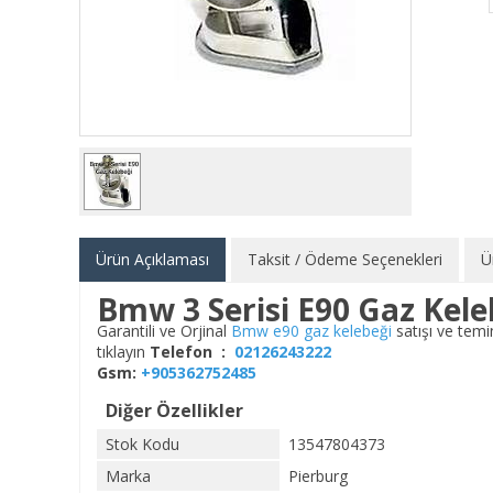
Ürün Açıklaması
Taksit / Ödeme Seçenekleri
Ü
Bmw 3 Serisi E90 Gaz Kel
Garantili ve Orjinal
Bmw
e90 gaz kelebeği
satışı ve tem
tıklayın
Telefon :
02126243222
Gsm:
+905362752485
Diğer Özellikler
Stok Kodu
13547804373
Marka
Pierburg