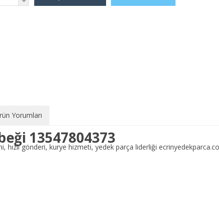
rün Yorumları
ebeği 13547804373
ini, hızlı gönderi, kurye hizmeti, yedek parça liderliği ecrinyedekparc