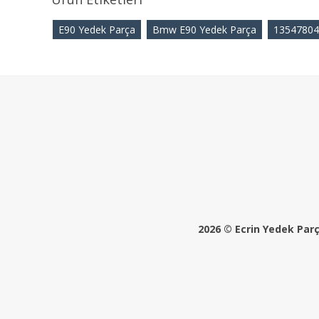
E90 Yedek Parça
Bmw E90 Yedek Parça
13547804
2026 © Ecrin Yedek Parça