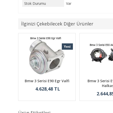
Stok Durumu
Var
İlginizi Çekebilecek Diğer Ürünler
ndir
Bmw 3 Serisi E90 Egr Valfi
Bmw 3 Serisi E
Halkas
4.628,48 TL
2.644,8
Ürün Etiketleri