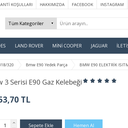
ANTİ KOŞULLARI
HAKKIMIZDA
FACEBOOK
INSTAGRAM
ES
LAND ROVER
MİNİ COOPER
JAGUAR
İLET
318/320
Bmw E90 Yedek Parça
BMW E90 ELEKTRİK ISI
3 Serisi E90 Gaz Kelebeği
53,70 TL