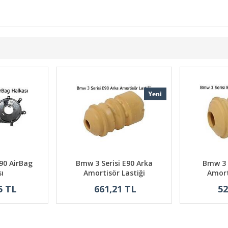
90 AirBag
Bmw 3 Serisi E90 Arka
Bmw 3 
ı
Amortisör Lastiği
Amort
5 TL
661,21 TL
52