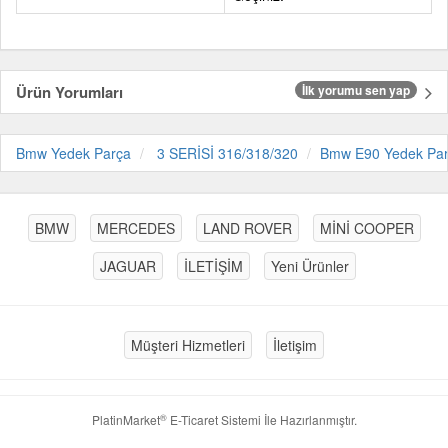
Ürün Yorumları
İlk yorumu sen yap
Bmw Yedek Parça
3 SERİSİ 316/318/320
Bmw E90 Yedek Pa
BMW
MERCEDES
LAND ROVER
MİNİ COOPER
JAGUAR
İLETİŞİM
Yeni Ürünler
Müşteri Hizmetleri
İletişim
®
PlatinMarket
E-Ticaret Sistemi
İle Hazırlanmıştır.