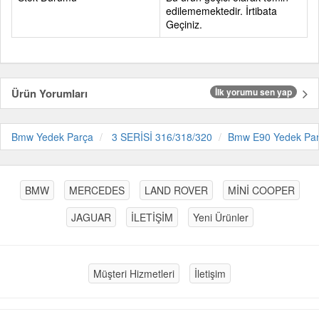
edilememektedir. İrtibata
Geçiniz.
Ürün Yorumları
İlk yorumu sen yap
Bmw Yedek Parça
3 SERİSİ 316/318/320
Bmw E90 Yedek Pa
BMW
MERCEDES
LAND ROVER
MİNİ COOPER
JAGUAR
İLETİŞİM
Yeni Ürünler
Müşteri Hizmetleri
İletişim