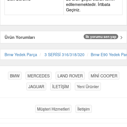
edilememektedir. İrtibata
Geçiniz.
Ürün Yorumları
İlk yorumu sen yap
Bmw Yedek Parça
3 SERİSİ 316/318/320
Bmw E90 Yedek Pa
BMW
MERCEDES
LAND ROVER
MİNİ COOPER
JAGUAR
İLETİŞİM
Yeni Ürünler
Müşteri Hizmetleri
İletişim