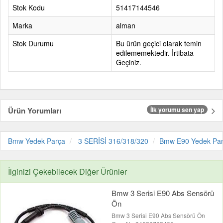
Stok Kodu
51417144546
Marka
alman
Stok Durumu
Bu ürün geçici olarak temin
edilememektedir. İrtibata
Geçiniz.
Ürün Yorumları
İlk yorumu sen yap
Bmw Yedek Parça
3 SERİSİ 316/318/320
Bmw E90 Yedek Pa
İlginizi Çekebilecek Diğer Ürünler
Bmw 3 Serisi E90 Abs Sensörü
Ön
Bmw 3 Serisi E90 Abs Sensörü Ön