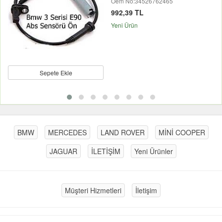
Oem No:34526762465
992,39 TL
Yeni Ürün
Sepete Ekle
BMW
MERCEDES
LAND ROVER
MİNİ COOPER
JAGUAR
İLETİŞİM
Yeni Ürünler
Müşteri Hizmetleri
İletişim