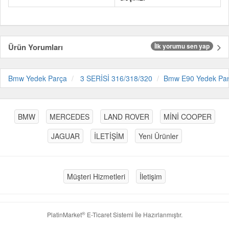
Ürün Yorumları
İlk yorumu sen yap
Bmw Yedek Parça
3 SERİSİ 316/318/320
Bmw E90 Yedek Pa
BMW
MERCEDES
LAND ROVER
MİNİ COOPER
JAGUAR
İLETİŞİM
Yeni Ürünler
Müşteri Hizmetleri
İletişim
®
PlatinMarket
E-Ticaret Sistemi
İle Hazırlanmıştır.