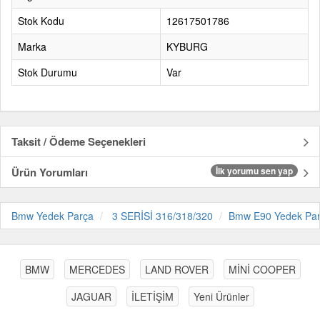
Stok Kodu
12617501786
Marka
KYBURG
Stok Durumu
Var
Taksit / Ödeme Seçenekleri
Ürün Yorumları
İlk yorumu sen yap
Bmw Yedek Parça
3 SERİSİ 316/318/320
Bmw E90 Yedek Pa
BMW
MERCEDES
LAND ROVER
MİNİ COOPER
JAGUAR
İLETİŞİM
Yeni Ürünler