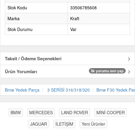
Stok Kodu
33506785608
Marka
Kraft
Stok Durumu
Var
Taksit / Ödeme Seçenekleri
Ürün Yorumları
İlk yorumu sen yap
Bmw Yedek Parça
3 SERİSİ 316/318/320
Bmw F30 Yedek Pa
BMW
MERCEDES
LAND ROVER
MİNİ COOPER
JAGUAR
İLETİŞİM
Yeni Ürünler