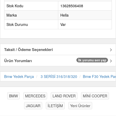
Stok Kodu
13628506408
Marka
Hella
Stok Durumu
Var
Taksit / Ödeme Seçenekleri
Ürün Yorumları
İlk yorumu sen yap
Bmw Yedek Parça
3 SERİSİ 316/318/320
Bmw F30 Yedek Pa
BMW
MERCEDES
LAND ROVER
MİNİ COOPER
JAGUAR
İLETİŞİM
Yeni Ürünler