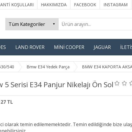
ANTİ KOŞULLARI
HAKKIMIZDA
FACEBOOK
INSTAGRAM
ES
LAND ROVER
MİNİ COOPER
JAGUAR
İLET
530/540
Bmw E34 Yedek Parça
BMW E34 KAPORTA AKS
5 Serisi E34 Panjur Nikelajı Ön Sol
,27 TL
ici olarak temin edilememektedir. Temin edildiğinde bize ula
nebilirsiniz.