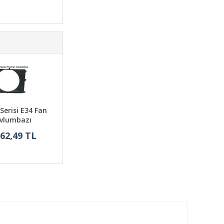
erisi E34 Fan
vlumbazı
062,49 TL