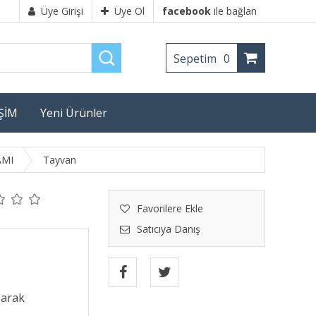
Üye Girişi
Üye Ol
facebook
ile bağlan
Sepetim
0
İŞİM
Yeni Ürünler
AMI
Tayvan
Favorilere Ekle
Satıcıya Danış
şarak