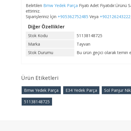
Belirtilen
Bmw Yedek Parça
Fiyatı Adet Fiyatıdır.Ürünü
ettiriniz.
Siparişleriniz İçin
+905362752485
Veya
+902126243222
Diğer Özellikler
Stok Kodu
51138148725
Marka
Tayvan
Stok Durumu
Bu ürün geçici olarak temin e
Ürün Etiketleri
Bmw Yedek Parça
E34 Yedek Parça
Sol Panjur Nik
51138148725