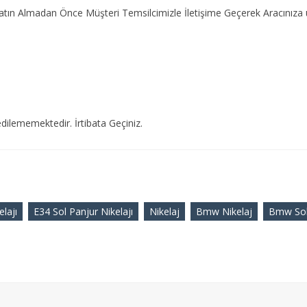
 Satın Almadan Önce Müşteri Temsilcimizle İletişime Geçerek Aracını
dilememektedir. İrtibata Geçiniz.
elajı
E34 Sol Panjur Nikelajı
Nikelaj
Bmw Nikelaj
Bmw Sol 