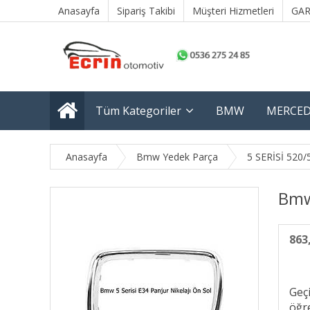
Anasayfa
Sipariş Takibi
Müşteri Hizmetleri
GAR
Tüm Kategoriler
BMW
MERCED
Anasayfa
Bmw Yedek Parça
5 SERİSİ 520/
Bmw 
863
Geç
öğre