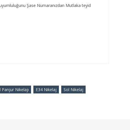
za uyumluluğunu Şase Numaranızdan Mutlaka teyid
Panjur Nikelajı
E34 Nikelaj
Sol Nikelaj