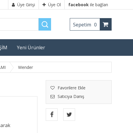
Üye Girişi
Üye Ol
facebook
ile bağlan
Sepetim
0
İŞİM
Yeni Ürünler
AMI
Wender
Favorilere Ekle
Satıcıya Danış
şarak