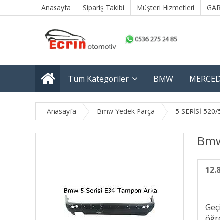
Anasayfa
Sipariş Takibi
Müşteri Hizmetleri
GAR
Tüm Kategoriler
BMW
MERCED
Anasayfa
Bmw Yedek Parça
5 SERİSİ 520/
Bmw
12.
Geç
öğre