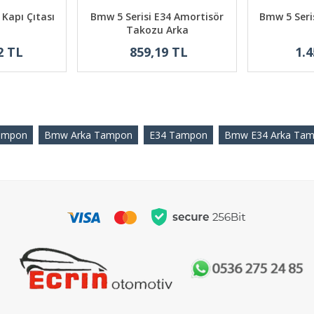
 Kapı Çıtası
Bmw 5 Serisi E34 Amortisör
Bmw 5 Seri
Takozu Arka
2 TL
859,19 TL
1.4
ampon
Bmw Arka Tampon
E34 Tampon
Bmw E34 Arka Ta