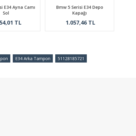
si E34 Ayna Camı
Bmw 5 Serisi E34 Depo
Bmw 
Sol
Kapağı
54,01 TL
1.057,46 TL
mpon
E34 Arka Tampon
51128185721