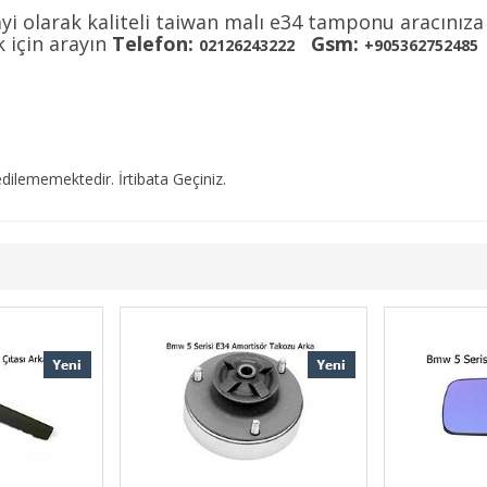
yi olarak kaliteli taiwan malı e34 tamponu aracınız
k için arayın
Telefon:
Gsm:
02126243222
+905362752485
dilememektedir. İrtibata Geçiniz.