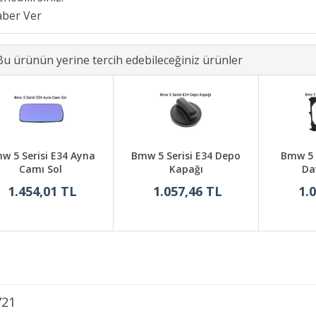
Bu ürünün yerine tercih edebileceğiniz ürünler
w 5 Serisi E34 Ayna
Bmw 5 Serisi E34 Depo
Bmw 5 S
Camı Sol
Kapağı
Da
1.454,01 TL
1.057,46 TL
1.
721