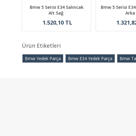
ilyası
Bmw 5 Serisi E34 Salıncak
Bmw 5 Serisi E34
Alt Sağ
Arka
1.520,10 TL
1.321,8
Ürün Etiketleri
Bmw Yedek Parça
Bmw E34 Yedek Parça
Bmw T