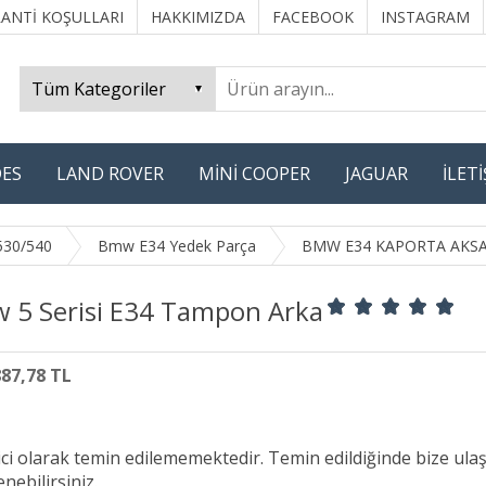
ANTİ KOŞULLARI
HAKKIMIZDA
FACEBOOK
INSTAGRAM
ES
LAND ROVER
MİNİ COOPER
JAGUAR
İLET
530/540
Bmw E34 Yedek Parça
BMW E34 KAPORTA AKS
 5 Serisi E34 Tampon Arka
887,78 TL
ici olarak temin edilememektedir. Temin edildiğinde bize ula
nebilirsiniz.