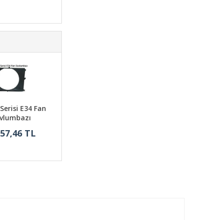
erisi E34 Fan
vlumbazı
057,46 TL