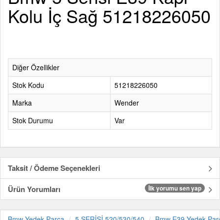
Kolu İç Sağ 51218226050
Diğer Özellikler
Stok Kodu
51218226050
Marka
Wender
Stok Durumu
Var
Taksit / Ödeme Seçenekleri
Ürün Yorumları
İlk yorumu sen yap
Bmw Yedek Parça
5 SERİSİ 520/530/540
Bmw E39 Yedek Par