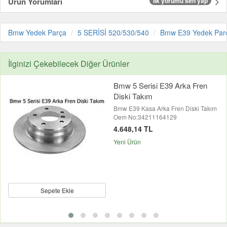
Ürün Yorumları
İlk yorumu sen yap
Bmw Yedek Parça
5 SERİSİ 520/530/540
Bmw E39 Yedek Par
İlginizi Çekebilecek Diğer Ürünler
Bmw 5 Serisi E39 Arka Fren
Diski Takım
Bmw E39 Kasa Arka Fren Diski Takım
Oem No:34211164129
4.648,14 TL
Yeni Ürün
Sepete Ekle