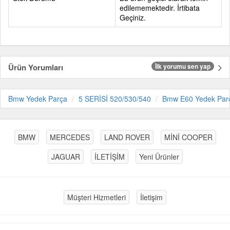
edilememektedir. İrtibata
Geçiniz.
Ürün Yorumları
İlk yorumu sen yap
Bmw Yedek Parça
5 SERİSİ 520/530/540
Bmw E60 Yedek Par
BMW
MERCEDES
LAND ROVER
MİNİ COOPER
JAGUAR
İLETİŞİM
Yeni Ürünler
Müşteri Hizmetleri
İletişim