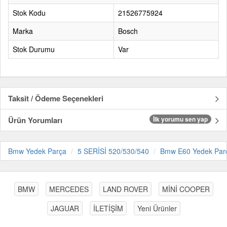
Stok Kodu
21526775924
Marka
Bosch
Stok Durumu
Var
Taksit / Ödeme Seçenekleri
Ürün Yorumları
İlk yorumu sen yap
Bmw Yedek Parça
5 SERİSİ 520/530/540
Bmw E60 Yedek Par
BMW
MERCEDES
LAND ROVER
MİNİ COOPER
JAGUAR
İLETİŞİM
Yeni Ürünler