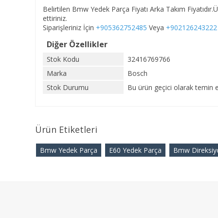
Belirtilen Bmw Yedek Parça Fiyatı Arka Takım Fiyatıdı
ettiriniz.
Siparişleriniz İçin
+905362752485
Veya
+902126243222
Diğer Özellikler
Stok Kodu
32416769766
Marka
Bosch
Stok Durumu
Bu ürün geçici olarak temin e
Ürün Etiketleri
Bmw Yedek Parça
E60 Yedek Parça
Bmw Direksiy