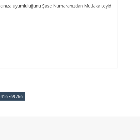
Aracınıza uyumluluğunu Şase Numaranızdan Mutlaka teyid
2416769766