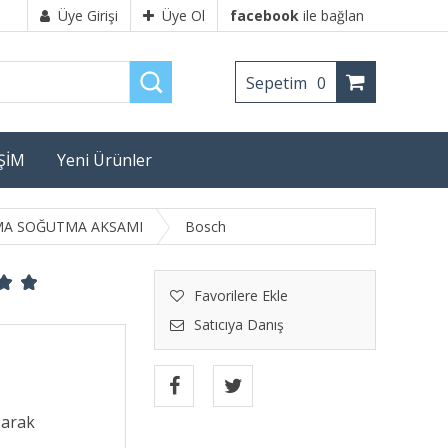
Üye Girişi
Üye Ol
facebook
ile bağlan
Sepetim
0
İŞİM
Yeni Ürünler
TMA SOĞUTMA AKSAMI
Bosch
Favorilere Ekle
Satıcıya Danış
şarak