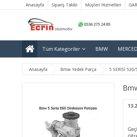
Anasayfa
Sipariş Takibi
Müşteri Hizmetleri
GAR
Tüm Kategoriler
BMW
MERCED
Anasayfa
Bmw Yedek Parça
5 SERİSİ 520/
Bmw
13.
Geç
öğre