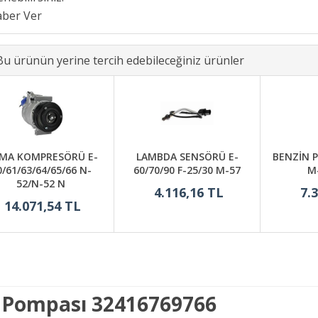
Bu ürünün yerine tercih edebileceğiniz ürünler
İMA KOMPRESÖRÜ E-
LAMBDA SENSÖRÜ E-
BENZİN P
0/61/63/64/65/66 N-
60/70/90 F-25/30 M-57
M
52/N-52 N
4.116,16 TL
7.
14.071,54 TL
 Pompası 32416769766