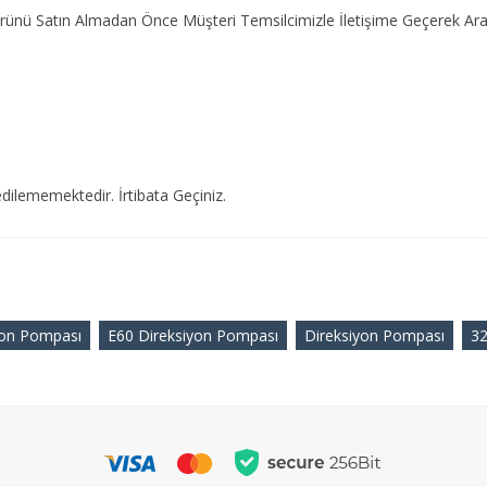
r.Ürünü Satın Almadan Önce Müşteri Temsilcimizle İletişime Geçerek 
dilememektedir. İrtibata Geçiniz.
on Pompası
E60 Direksiyon Pompası
Direksiyon Pompası
3