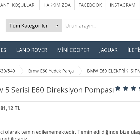
ANTİ KOŞULLARI
HAKKIMIZDA
FACEBOOK
INSTAGRAM
ES
LAND ROVER
MİNİ COOPER
JAGUAR
İLET
530/540
Bmw E60 Yedek Parça
BMW E60 ELEKTRİK ISI
 5 Serisi E60 Direksiyon Pompası
281,12 TL
ici olarak temin edilememektedir. Temin edildiğinde bize ula
nebilirsiniz.