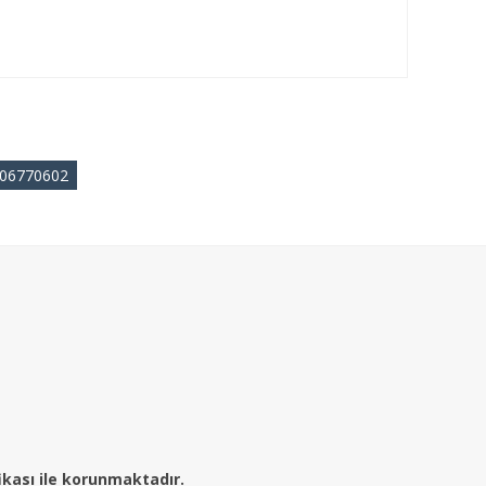
06770602
fikası ile korunmaktadır.