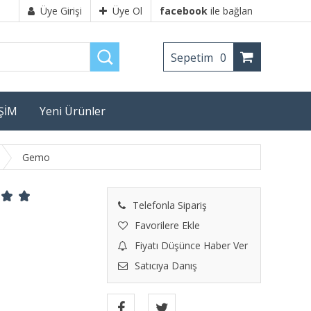
Üye Girişi
Üye Ol
facebook
ile bağlan
Sepetim
0
İŞİM
Yeni Ürünler
Gemo
Telefonla Sipariş
Favorilere Ekle
Fiyatı Düşünce Haber Ver
Satıcıya Danış