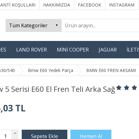
ANTİ KOŞULLARI
HAKKIMIZDA
FACEBOOK
INSTAGRAM
ES
LAND ROVER
MİNİ COOPER
JAGUAR
İLET
530/540
Bmw E60 Yedek Parça
BMW E60 FREN AKSAMI
5 Serisi E60 El Fren Teli Arka Sağ
,03 TL