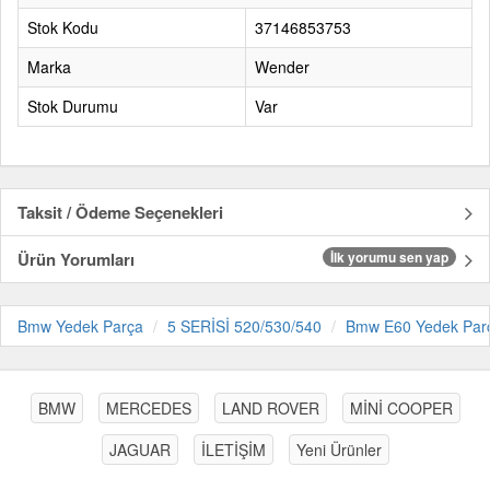
Stok Kodu
37146853753
Marka
Wender
Stok Durumu
Var
Taksit / Ödeme Seçenekleri
Ürün Yorumları
İlk yorumu sen yap
Bmw Yedek Parça
5 SERİSİ 520/530/540
Bmw E60 Yedek Par
BMW
MERCEDES
LAND ROVER
MİNİ COOPER
JAGUAR
İLETİŞİM
Yeni Ürünler