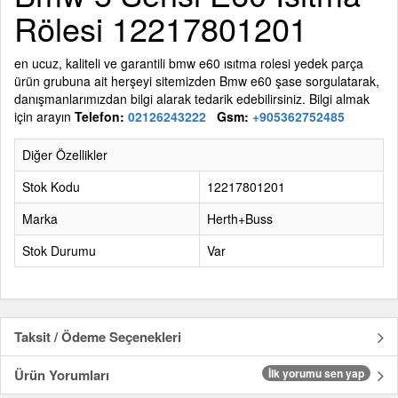
Rölesi 12217801201
en ucuz, kaliteli ve garantili bmw
e60 ısıtma rolesi
yedek parça
ürün grubuna ait herşeyi sitemizden Bmw
e60
şase sorgulatarak,
danışmanlarımızdan bilgi alarak tedarik edebilirsiniz. Bilgi almak
için arayın
Telefon:
02126243222
Gsm:
+905362752485
Diğer Özellikler
Stok Kodu
12217801201
Marka
Herth+Buss
Stok Durumu
Var
Taksit / Ödeme Seçenekleri
Ürün Yorumları
İlk yorumu sen yap