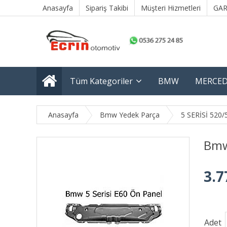
Anasayfa
Sipariş Takibi
Müşteri Hizmetleri
GAR
Tüm Kategoriler
BMW
MERCED
Anasayfa
Bmw Yedek Parça
5 SERİSİ 520/
Bmw
3.7
Adet