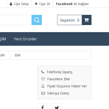
Üye Girişi
Üye Ol
facebook
ile bağlan
Sepetim
0
İŞİM
Yeni Ürünler
AMI
BW
Telefonla Sipariş
Favorilere Ekle
Fiyatı Düşünce Haber Ver
Satıcıya Danış