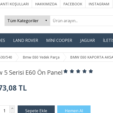
ANTİ KOŞULLARI
HAKKIMIZDA
FACEBOOK
INSTAGRAM
ES
LAND ROVER
MİNİ COOPER
JAGUAR
İLET
530/540
Bmw E60 Yedek Parça
BMW E60 KAPORTA AKS
 5 Serisi E60 Ön Panel
73,08 TL