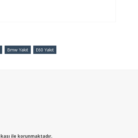
Bmw Yakıt
E60 Yakıt
fikası ile korunmaktadır.