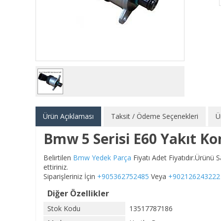
Ürün Açıklaması
Taksit / Ödeme Seçenekleri
Ü
Bmw 5 Serisi E60 Yakıt Ko
Belirtilen
Bmw Yedek Parça
Fiyatı Adet Fiyatıdır.Ürünü
ettiriniz.
Siparişleriniz İçin
+905362752485
Veya
+902126243222
Diğer Özellikler
Stok Kodu
13517787186