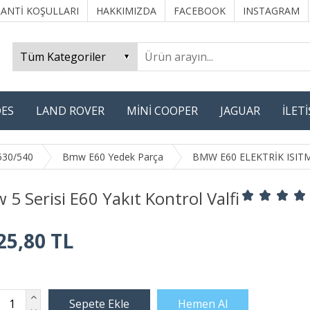
ANTİ KOŞULLARI
HAKKIMIZDA
FACEBOOK
INSTAGRAM
ES
LAND ROVER
MİNİ COOPER
JAGUAR
İLET
530/540
Bmw E60 Yedek Parça
BMW E60 ELEKTRİK ISI
5 Serisi E60 Yakıt Kontrol Valfi
25,80 TL