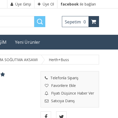
Üye Girişi
Üye Ol
facebook
ile bağlan
Sepetim
0
İŞİM
Yeni Ürünler
TMA SOĞUTMA AKSAMI
Herth+Buss
Telefonla Sipariş
Favorilere Ekle
Fiyatı Düşünce Haber Ver
Satıcıya Danış