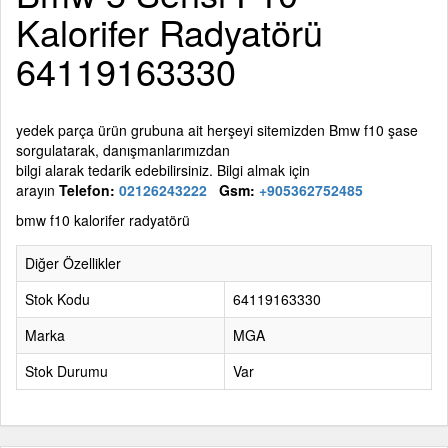
Kalorifer Radyatörü
64119163330
yedek parça ürün grubuna ait herşeyi sitemizden Bmw
f10
şase
sorgulatarak, danışmanlarımızdan
bilgi alarak tedarik edebilirsiniz. Bilgi almak için
arayın
Telefon:
02126243222
Gsm:
+905362752485
bmw f10 kalorifer radyatörü
Diğer Özellikler
Stok Kodu
64119163330
Marka
MGA
Stok Durumu
Var