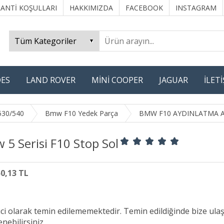
ANTİ KOŞULLARI
HAKKIMIZDA
FACEBOOK
INSTAGRAM
ES
LAND ROVER
MİNİ COOPER
JAGUAR
İLET
530/540
Bmw F10 Yedek Parça
BMW F10 AYDINLATMA 
5 Serisi F10 Stop Sol
50,13 TL
ici olarak temin edilememektedir. Temin edildiğinde bize ula
nebilirsiniz.