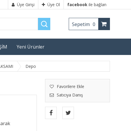
Üye Girişi
Üye Ol
facebook
ile bağlan
Sepetim
0
İŞİM
Yeni Ürünler
AKSAMI
Depo
Favorilere Ekle
Satıcıya Danış
şarak