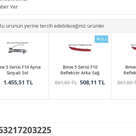
Bu ürünün yerine tercih edebileceğiniz ürünler
%23,2
w 5 Serisi F10 Ayna
Bmw 5 Serisi F10
Bmw 
Sinyali Sol
Reflektör Arka Sağ
Refle
1.455,51 TL
508,11 TL
661,60 TL
661,60 
 63217203225