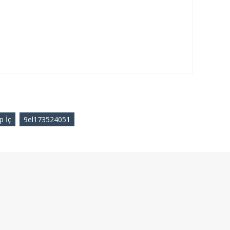
p İç
9el173524051