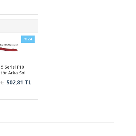
%24
5 Serisi F10
ktör Arka Sol
502,81 TL
TL