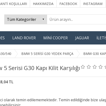
ANTİ KOŞULLARI
HAKKIMIZDA
FACEBOOK
INSTAGRAM
ES
LAND ROVER
MİNİ COOPER
JAGUAR
İLET
530/540
BMW 5 SERİSİ G30 YEDEK PARÇA
BMW G30 KAP
5 Serisi G30 Kapı Kilit Karşılığı
28,04 TL
ici olarak temin edilememektedir. Temin edildiğinde bize ula
nebilirsiniz.