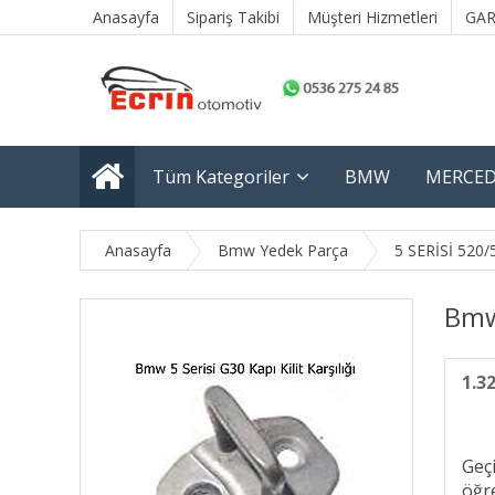
Anasayfa
Sipariş Takibi
Müşteri Hizmetleri
GAR
Tüm Kategoriler
BMW
MERCED
Anasayfa
Bmw Yedek Parça
5 SERİSİ 520/
Bmw 
1.3
Geç
öğre