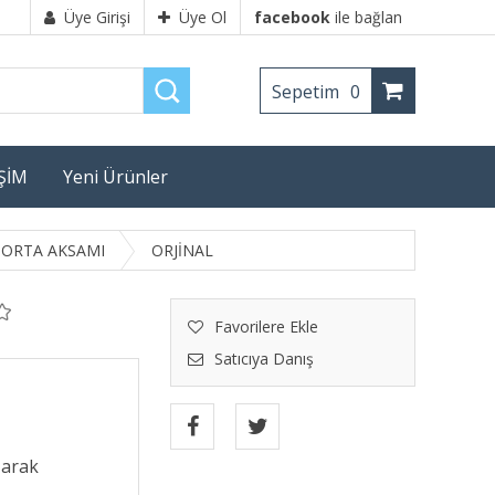
Üye Girişi
Üye Ol
facebook
ile bağlan
Sepetim
0
İŞİM
Yeni Ürünler
ORTA AKSAMI
ORJİNAL
Favorilere Ekle
Satıcıya Danış
şarak