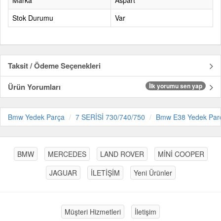
Marka
Aspart
Stok Durumu
Var
Taksit / Ödeme Seçenekleri
Ürün Yorumları
İlk yorumu sen yap
Bmw Yedek Parça
7 SERİSİ 730/740/750
Bmw E38 Yedek Par
BMW
MERCEDES
LAND ROVER
MİNİ COOPER
JAGUAR
İLETİŞİM
Yeni Ürünler
Müşteri Hizmetleri
İletişim