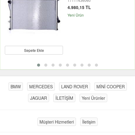
17111436060
4.980,15 TL
Yeni Ürün
Sepete Ekle
BMW
MERCEDES
LAND ROVER
MİNİ COOPER
JAGUAR
İLETİŞİM
Yeni Ürünler
Müşteri Hizmetleri
İletişim