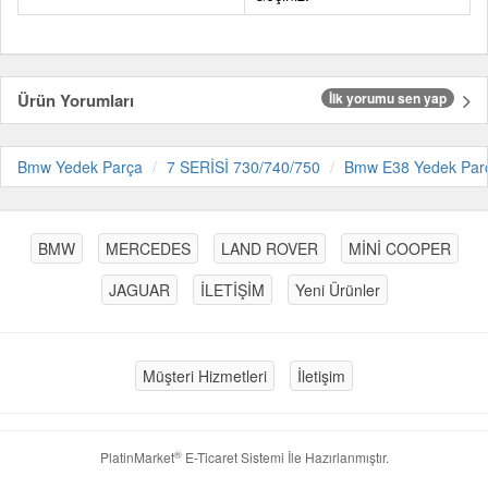
Ürün Yorumları
İlk yorumu sen yap
Bmw Yedek Parça
7 SERİSİ 730/740/750
Bmw E38 Yedek Par
BMW
MERCEDES
LAND ROVER
MİNİ COOPER
JAGUAR
İLETİŞİM
Yeni Ürünler
Müşteri Hizmetleri
İletişim
®
PlatinMarket
E-Ticaret Sistemi
İle Hazırlanmıştır.