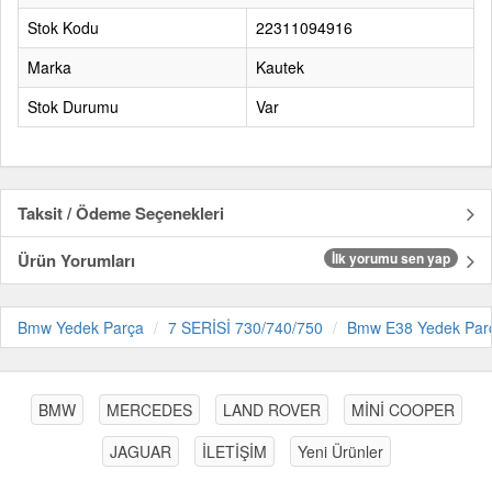
Stok Kodu
22311094916
Marka
Kautek
Stok Durumu
Var
Taksit / Ödeme Seçenekleri
Ürün Yorumları
İlk yorumu sen yap
Bmw Yedek Parça
7 SERİSİ 730/740/750
Bmw E38 Yedek Par
BMW
MERCEDES
LAND ROVER
MİNİ COOPER
JAGUAR
İLETİŞİM
Yeni Ürünler