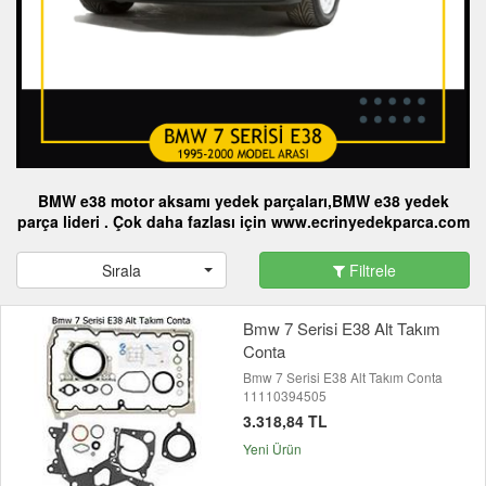
BMW
e38
motor aksamı yedek parçaları
,BMW e38
yedek
parça
lideri . Çok daha fazlası için www.ecrinyedekparca.com
Sırala
Filtrele
Bmw 7 Serisi E38 Alt Takım
Conta
Bmw 7 Serisi E38 Alt Takım Conta
11110394505
3.318,84 TL
Yeni Ürün