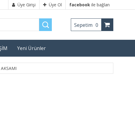
Üye Girişi
Üye Ol
facebook
ile bağlan
Sepetim
0
İŞİM
Yeni Ürünler
 AKSAMI