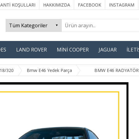
ANTİ KOŞULLARI
HAKKIMIZDA
FACEBOOK
INSTAGRAM
ES
LAND ROVER
MİNİ COOPER
JAGUAR
İLET
318/320
Bmw E46 Yedek Parça
BMW E46 RADYATÖR