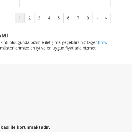
1
2
3
4
5
6
7
8
›
»
AMI
kıntı olduğunda bizimle iletişime geçebilirsiniz.Diğer
bmw
 müşterilerimize en iyi ve en uygun fiyatlarla hizmet
fikası ile korunmaktadır.