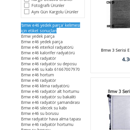
Fotoğraflı Ürünler
Aynı Gün Kargolu Ürünler
'bmw e46 yedek parça' kelimesi
için etiket sonuçları
Bmw yedek parça
Bmw e46 yedek parça
Bmw e46 ınterkol radyatörü
Bmw 3 Serisi 
Bmw e46 kalorifer radyatörü
Bmw e46 radyatör
4.3
Bmw e46 radyatör su deposu
Bmw e46 su kabı 61667007970
Bmw e46 hortum
Bmw e46 radyatör
Bmw e46 klima radyatörü
Bmw e46 radyatör alt hortumu
Bmw e46 radyatör su bakaliti
Bmw e46 radyatör şamandırası
Bmw e46 silecek su kabı
Bmw e46 su borusu
Bmw radyatör hava alma tapası
Bmw e46 radyatör hortumu
Bmw su borusu