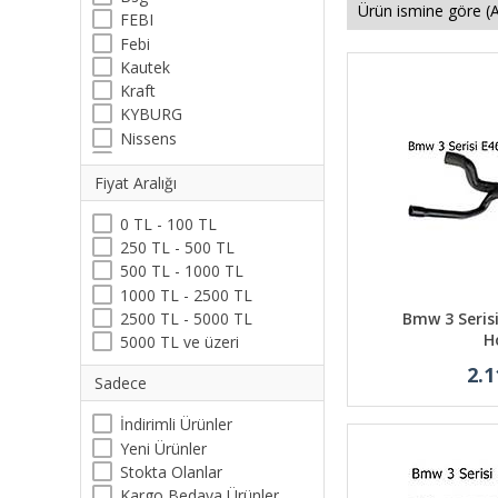
FEBI
Febi
Kautek
Kraft
KYBURG
Nissens
NRF
Fiyat Aralığı
ORJİNAL
Rapro
0 TL - 100 TL
TOPRAN
250 TL - 500 TL
Trucktec
500 TL - 1000 TL
Wender
1000 TL - 2500 TL
2500 TL - 5000 TL
Bmw 3 Seris
H
5000 TL ve üzeri
2.1
Sadece
İndirimli Ürünler
Yeni Ürünler
Stokta Olanlar
Kargo Bedava Ürünler